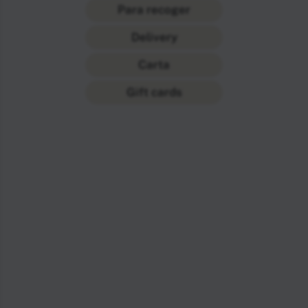
Para recoger
Delivery
Carta
Gift cards